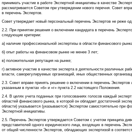
принимать участие в работе Экспертной инициативы в качестве Экспер
рассматривается Советом при утверждении нового перечня. Совет впр
в перечень Экспертов.
Совет утверждает новый персональный перечень Экспертов не реже одн
2.2. При принятии решения о включении кандидата в перечень Эксперт
следующие критерии:
а) наличие профессиональной экспертизы в области финансового рынк
б) опыт работы на финансовом рынке не менее 3 лет;
в) положительная репутация на рынке;
г) активное участие в качестве эксперта в деятельности различных ра
власти, саморегулируемых организаций, иных общественных организац
2.3. Совет вправе принять решение о включении в перечень Экспертов 
указанным в пунктах «б» и «г» пункта 2.2 настоящего Положения.
2.4. В целях учета поданных при голосованиях голосов каждый эксперт
областей финансового рынка, в которой он обладает достаточной экспе
области) указывается (указываются) Экспертом самостоятельно при фо
Экспертной инициативы.
2.5. Перечень Экспертов утверждается Советом с учетом принципа ди
представителей одного юридического лица, входящих в перечень Эксп
от общей численности Экспертов, обладающих экспертизой в соответс