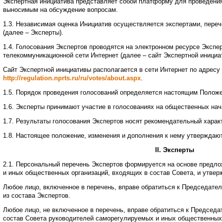
Экспертная инициатива представляет собой платформу для проведения
выносимым на обсуждение вопросам.
1.3. Независимая оценка Инициатив осуществляется экспертами, пере
(далее – Эксперты).
1.4. Голосования Экспертов проводятся на электронном ресурсе Эксп
телекоммуникационной сети Интернет (далее – сайт Экспертной инициа
Сайт Экспертной инициативы располагается в сети Интернет по адресу
http://regulation.nprts.ru/ru/votes/about.aspx
.
1.5. Порядок проведения голосований определяется настоящим Полож
1.6. Эксперты принимают участие в голосованиях на общественных нач
1.7. Результаты голосования Экспертов носят рекомендательный харак
1.8. Настоящее положение, изменения и дополнения к нему утверждаю
II
. Эксперты
2.1. Персональный перечень Экспертов формируется на основе предл
и иных общественных организаций, входящих в состав Совета, и утве
Любое лицо, включенное в перечень, вправе обратиться к Председате
из состава Экспертов.
Любое лицо, не включенное в перечень, вправе обратиться к Председ
состав Совета руководителей саморегулируемых и иных общественных