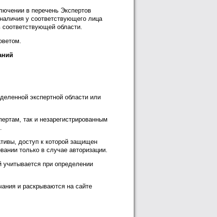
ключении в перечень Экспертов
 наличия у соответствующего лица
в соответствующей области.
оветом.
аний
еделенной экспертной области или
пертам, так и незарегистрированным
.
ативы, доступ к которой защищен
вании только в случае авторизации.
й учитывается при определении
чания и раскрываются на сайте