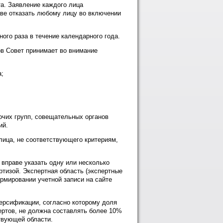
та. Заявление каждого лица
аве отказать любому лицу во включении
ого раза в течение календарного года.
ов Совет принимает во внимание
а;
бочих групп, совещательных органов
ий.
лица, не соответствующего критериям,
 вправе указать одну или несколько
ртизой. Экспертная область (экспертные
рмировании учетной записи на сайте
версификации, согласно которому доля
ертов, не должна составлять более 10%
твующей области.