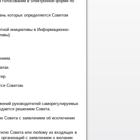
 голосований в электронной форме по
чень которых определяется Советом
ертной инициативы в Информационно-
тивы).
ением.
алах.
тер.
тся Советом.
ожений руководителей саморегулируемых
рждается решением Совета.
лю Совета с заявлением об исключении
ателю Совета или любому из входящих в
 организаций с заявлением о желании