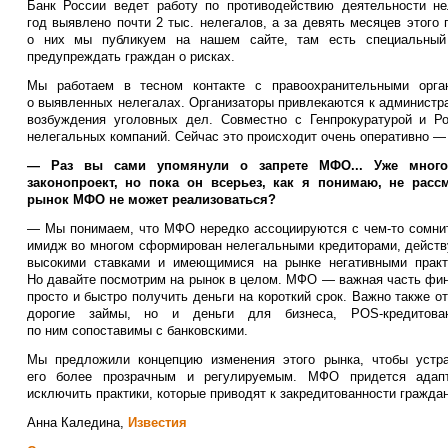
Банк России ведет работу по противодействию деятельности н
год выявлено почти 2 тыс. нелегалов, а за девять месяцев этого
о них мы публикуем на нашем сайте, там есть специальный 
предупреждать граждан о рисках.
Мы работаем в тесном контакте с правоохранительными ор
о выявленных нелегалах. Организаторы привлекаются к администра
возбуждения уголовных дел. Совместно с Генпрокуратурой и Р
нелегальных компаний. Сейчас это происходит очень оперативно — 
— Раз вы сами упомянули о запрете МФО... Уже много 
законопроект, но пока он всерьез, как я понимаю, не расс
рынок МФО не может реализоваться?
— Мы понимаем, что МФО нередко ассоциируются с чем-то сомни
имидж во многом сформирован нелегальными кредиторами, действ
высокими ставками и имеющимися на рынке негативными практ
Но давайте посмотрим на рынок в целом. МФО — важная часть фи
просто и быстро получить деньги на короткий срок. Важно также 
дорогие займы, но и деньги для бизнеса, POS-кредитова
по ним сопоставимы с банковскими.
Мы предложили концепцию изменения этого рынка, чтобы устра
его более прозрачным и регулируемым. МФО придется адапт
исключить практики, которые приводят к закредитованности граждан
Анна Каледина,
Известия