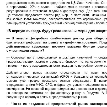
департамента небанковского кредитования ЦБ Илья Кочетков. Он 
с переплатой 100% и более — займов можно отнести к ростовщи
регулирование и втягивают людей в долговую яму. Для того, что
Центробанк предлагает ввести ряд мер, в частности, механизм
как заявил Илья Кочетков, распространяться это ограничение бу
планируется установить трехдневный «период охлаждения» после 
«В первую очередь будут реализованы меры для защи
— В августе Центробанк опубликовал доклад для обществ
фактически реформы на рынке микрофинансирования. Пред
действительно серьезные, поэтому вызвали бурную реакц
с участниками отрасли?
— Основная цель предложенных в докладе изменений — создат
предоставляющих заемные средства бизнесу, но одновременно 
приводят к росту закредитованности граждан по потребительским з
Действительно, рынок активно отреагировал на наши пр
от саморегулируемых организаций (СРО) и большинства крупней
момент уже прошло несколько этапов обсуждения. В нача
с представителями МФО, СРО, инфраструктурных и общественных о
сообщества. На прошлой неделе предложения, описанные в докла
на совещании комитета по финансовому рынку в Госдуме. А 
полученную обратную связь с представителями рынка.
— Что-то из предложений представителей рынка заинтерес