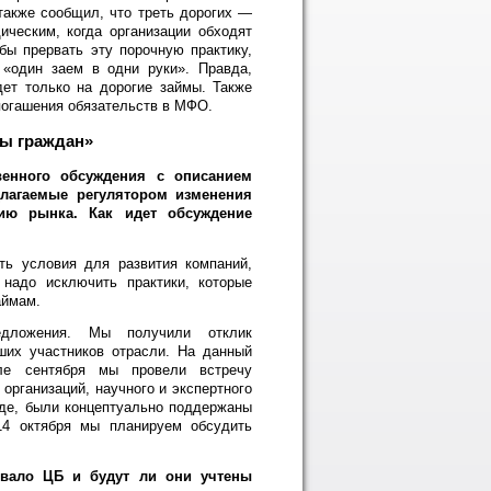
также сообщил, что треть дорогих —
ческим, когда организации обходят
бы прервать эту порочную практику,
 «один заем в одни руки». Правда,
дет только на дорогие займы. Также
погашения обязательств в МФО.
ты граждан»
енного обсуждения с описанием
лагаемые регулятором изменения
ию рынка. Как идет обсуждение
ь условия для развития компаний,
надо исключить практики, которые
аймам.
едложения. Мы получили отклик
ших участников отрасли. На данный
ле сентября мы провели встречу
рганизаций, научного и экспертного
де, были концептуально поддержаны
14 октября мы планируем обсудить
овало ЦБ и будут ли они учтены