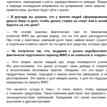
«цепочки», приводящие к росту закредитованности граждан. Введе
и периода охлаждения направлено на купирование таких практик.
правила игры, должны будут уйти с рынка.
— В докладе вы указали, что у многих людей сформировала
деньги берут в долг, чтобы делать ставки на спорт или в онла
берется на эти цели?
— На основе анализа фактических трат по банковским
клиентов МФО мы делаем вывод, что на эти цели расходуетс
При этом у некоторых компаний доля таких займов может сущест
а отдельные клиенты тратят на эти цели все средства, которые од
— Не получится так, что, выдавив с рынка недобросовес
фактически подтолкнете переход МФО и их клиентов в «серую»
— Этот вопрос звучит каждый раз, когда планируется усил
Мы рассчитываем, что рынок услышит наши доводы и отреаги
и исключением негативных практик. Ожидаем, что это будет и
продуктовых линеек, подходов к оценке качества заемщиков, а н
регулирования. Это важно и для имиджа рынка, и для его будуще
инициативы по запрету МФО.
Что касается «ухода в тень», то очень важно, чтобы гражд
к «черным» кредиторам. Такие компании действуют вне правового
законодательством требований. Гражданам это грозит высокими
взыскания и другими рисками.