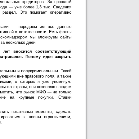
елегальных кредиторов. За прошлый
 года — уже более 1,3 тыс. Сведения
раздел. Это помогает оперативно
ганами — передаем им все данные
тивной ответственности. Есть факты
оскомнадзором мы блокируем сайты
за несколько дней.
лет вносится соответствующий
матривался. Почему идея закрыть
тельным и полукриминальным. Такой
ующими вне правового поля, а также
иками, о которых я уже упомянул.
нрынка страны, они позволяют людям
отметить, что рынок МФО — не только
ние на крупные покупки. Ставки
нить негативные моменты, сделать
ироваться к новым ограничениям,
.