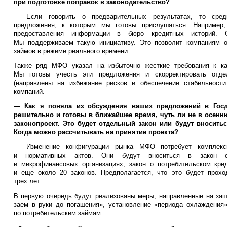
при подготовке поправок в законодательство?
— Если говорить о предварительных результатах, то сред
предложения, к которым мы готовы прислушаться. Например,
предоставления информации в бюро кредитных историй. 
Мы поддерживаем такую инициативу. Это позволит компаниям о
займов в режиме реального времени.
Также ряд МФО указал на избыточно жесткие требования к ка
Мы готовы учесть эти предложения и скорректировать отде
(направлены на избежание рисков и обеспечение стабильност
компаний.
— Как я поняла из обсуждения ваших предложений в Госд
решительно и готовы в ближайшее время, чуть ли не в осенн
законопроект. Это будет отдельный закон или будут вносит
Когда можно рассчитывать на принятие проекта?
— Изменение конфигурации рынка МФО потребует комплексн
и нормативных актов. Они будут вноситься в закон о 
и микрофинансовых организациях, закон о потребительском кред
и еще около 20 законов. Предполагается, что это будет прохо
трех лет.
В первую очередь будут реализованы меры, направленные на защ
заем в руки до погашения», установление «периода охлаждения
по потребительским займам.