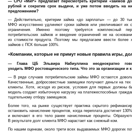
— СРО «МиР» предлагает пересмотреть критерии «займов до 
рублей и сократив срок выдачи, и уже потом вводить на н
предложением?
— Действительно, критерии займа «до зарплаты» — до 30 ты
МФО искусственно удлиняют сроки займов или увеличивают их с
ограничения. Именно поэтому требуется комплексный пе
потребительских займов и введение ограничений не на основан
из стоимости продукта. Поэтому мы предлагаем ввести более 
займов с ПСК больше 100%.
«Компании, которые не примут новые правила игры, до
— Глава ЦБ Эльвира Набиуллина неоднократно го
уходить МФО ростовщического типа. Что это за организации и 
— В ряде случаев потребительские займы МФО остаются доволь
Качественные, добросовестные заемщики получают деньги на тех
клиенты. Хотя, исходя из рисков, условия для первых должны 
модель создает избыточную нагрузку на платежеспособных граждан
тщательному отбору заемщиков.
Более того, на рынке существует практика скрытого рефинансир
остановить начисление процентов, когда переплата достигнет 13
и включают в его тело ранее начисленные проценты. Образуют
В результате долг клиента МФО нарастает как снежный ком.
По нашим оценкам, около трети всех выдаваемых МФО дорогих пот