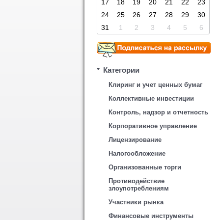
17
18
19
20
21
22
23
24
25
26
27
28
29
30
31
1
2
3
4
5
6
Категории
Клиринг и учет ценных бумаг
Коллективные инвестиции
Контроль, надзор и отчетность
Корпоративное управление
Лицензирование
Налогообложение
Организованные торги
Противодействие
злоупотреблениям
Участники рынка
Финансовые инструменты