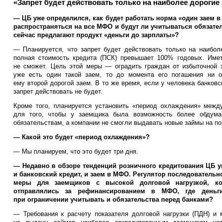
«Запрет будет действовать только на наиболее дорогие
— ЦБ уже определился, как будет работать норма «один заем в
распространяться на все МФО и будут ли учитываться обязател
сейчас предлагают продукт «деньги до зарплаты»?
— Планируется, что запрет будет действовать только на наибо
полная стоимость кредита (ПСК) превышает 100% годовых. Имет
не сможет. Цель этой меры — оградить граждан от избыточной з
уже есть один такой заем, то до момента его погашения ни
ему второй дорогой заем. В то же время, если у человека банков
запрет действовать не будет.
Кроме того, планируется установить «период охлаждения» межд
для того, чтобы у заемщика была возможность более обдума
обязательствам, а компании не смогли выдавать новые займы на п
— Какой это будет «период охлаждения»?
— Мы планируем, что это будет три дня.
— Недавно в обзоре тенденций розничного кредитования ЦБ у
и банковский кредит, и заем в МФО. Регулятор последователь
меры для заемщиков с высокой долговой нагрузкой, ко
отправлялись за рефинансированием в МФО, где день
при ограничении учитывать и обязательства перед банками?
— Требования к расчету показателя долговой нагрузки (ПДН) и