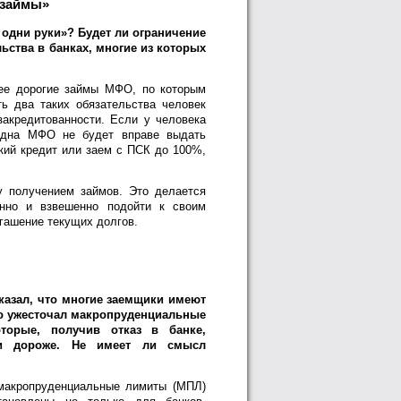
 займы»
 одни руки»? Будет ли ограничение
ьства в банках, многие из которых
лее дорогие займы МФО, по которым
ь два таких обязательства человек
акредитованности. Если у человека
 одна МФО не будет вправе выдать
ский кредит или заем с ПСК до 100%,
у получением займов. Это делается
нно и взвешенно подойти к своим
огашение текущих долгов.
казал, что многие заемщики имеют
но ужесточал макропруденциальные
торые, получив отказ в банке,
ги дороже. Не имеет ли смысл
 макропруденциальные лимиты (МПЛ)