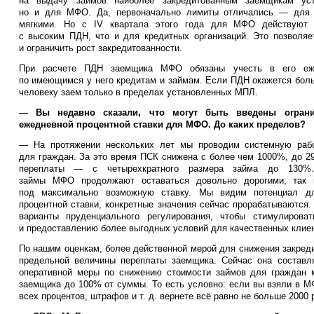
на выдачу займов наиболее закредитованным заемщикам ус
но и для МФО. Да, первоначально лимиты отличались — для 
мягкими. Но с IV квартала этого года для МФО действуют
с высоким ПДН, что и для кредитных организаций. Это позволяе
и ограничить рост закредитованности.
При расчете ПДН заемщика МФО обязаны учесть в его еже
по имеющимся у него кредитам и займам. Если ПДН окажется бол
человеку заем только в пределах установленных МПЛ.
— Вы недавно сказали, что могут быть введены ограни
ежедневной процентной ставки для МФО. До каких пределов?
— На протяжении нескольких лет мы проводим системную раб
для граждан. За это время ПСК снижена с более чем 1000%, до 2
переплаты — с четырехкратного размера займа до 130%
займы МФО продолжают оставаться довольно дорогими, так 
под максимально возможную ставку. Мы видим потенциал д
процентной ставки, конкретные значения сейчас прорабатываются
варианты пруденциального регулирования, чтобы стимулиров
и предоставлению более выгодных условий для качественных клиен
По нашим оценкам, более действенной мерой для снижения закреди
предельной величины переплаты заемщика. Сейчас она составл
оперативной меры по снижению стоимости займов для граждан 
заемщика до 100% от суммы. То есть условно: если вы взяли в МФ
всех процентов, штрафов и т. д. вернете всё равно не больше 2000 