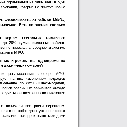
ние ограничения на один заем в руки
 Компании, которые не примут новые
сь «зависимость от займов МФО»,
йн-казино. Есть ли оценки, сколько
 картам нескольких миллионов
я до 20% суммы выданных займов.
венно превышать среднее значение,
олжили в МФО.
тных игроков, вы одновременно
 и даже «черную» зону?
ение регулирования в сфере МФО.
рует на них изменением подходов
зменение по сути бизнес-моделей,
е поиск различных вариантов обхода
го, учитывая постоянно возникающие
ане понимали все риски обращения
 поля и не соблюдают установленных
 ставками, некорректными методами