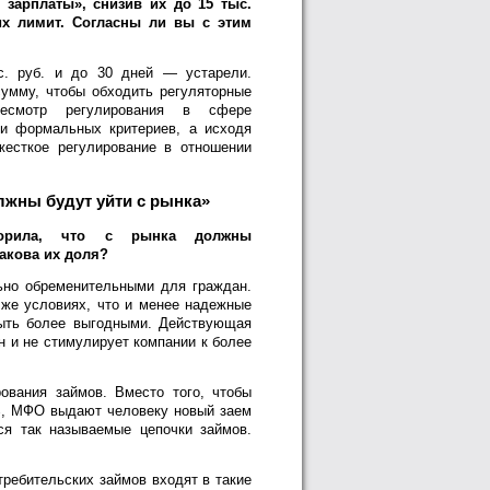
зарплаты», снизив их до 15 тыс.
их лимит. Согласны ли вы с этим
с. руб. и до 30 дней — устарели.
умму, чтобы обходить регуляторные
ресмотр регулирования в сфере
ии формальных критериев, а исходя
жесткое регулирование в отношении
лжны будут уйти с рынка»
ворила, что с рынка должны
какова их доля?
но обременительными для граждан.
 же условиях, что и менее надежные
быть более выгодными. Действующая
 и не стимулирует компании к более
ования займов. Вместо того, чтобы
0%, МФО выдают человеку новый заем
ся так называемые цепочки займов.
ребительских займов входят в такие