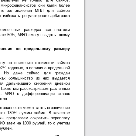
тановлены не только для банков,
микрофинансистов они были более
 те же значения МПЛ для займов
т избежать регуляторного арбитража
месячных расходах все платежи
ьше 50%, МФО смогут выдать такому
чения по предельному размеру
оту по снижению стоимости займов
92% годовых, а величина предельной
. Но даже сейчас для граждан
как большинство из них выдается
ля дальнейшего снижения дневной
. Также мы рассматриваем различные
ать МФО к дифференциации ставок
тов.
тованности может стать ограничение
яет 130% суммы займа. В качестве
мы предлагаем сократить переплату
О заем на 1000 рублей, то с учетом
рублей.