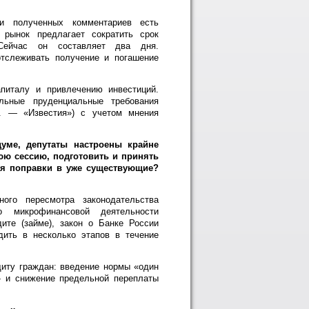
и полученных комментариев есть
 рынок предлагает сократить срок
Сейчас он составляет два дня.
тслеживать получение и погашение
питалу и привлечению инвестиций.
льные пруденциальные требования
и. — «Известия») с учетом мнения
уме, депутаты настроены крайне
юю сессию, подготовить и принять
ься поправки в уже существующие?
ого пересмотра законодательства
микрофинансовой деятельности
ите (займе), закон о Банке России
дить в несколько этапов в течение
иту граждан: введение нормы «один
» и снижение предельной переплаты