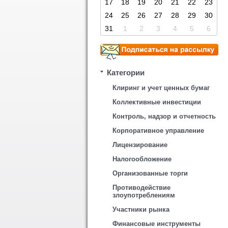
17
18
19
20
21
22
23
24
25
26
27
28
29
30
31
1
2
3
4
5
6
Категории
Клиринг и учет ценных бумаг
Коллективные инвестиции
Контроль, надзор и отчетность
Корпоративное управление
Лицензирование
Налогообложение
Организованные торги
Противодействие
злоупотреблениям
Участники рынка
Финансовые инструменты