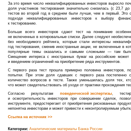
За это время число неквалифицированных инвесторов выросло почт
доля участников тестирования значительно снизилась (с 23,7 до
тестов во второй год в среднем были лучше, чем в первый. Это 
подходе неквалифицированных инвесторов к выбору финанс
к тестированию.
Больше всего инвесторов сдают тест на понимание особенно
не включенных в котировальные списки. Далее следуют необеспече
без необходимого рейтинга, которые стали интересны неквали
год тестирования, сменив иностранные акции, не включенные в ко
популярные темы оказались и самыми сложными — там было
Смещение интереса с иностранных бумаг на российские может 
и введением ограничений на приобретение ряда инструментов.
С первого раза тест прошла примерно половина инвесторов, п
попытки. При этом доля сдавших с первого раза постепенно с
количество вопросов в тесте. Также уменьшилась доля тех, кто
что может свидетельствовать об уходе от практики прохождения те
Согласно результатам
поведенческой экспертизы
, тести
и осмотрительность инвесторов при совершении сделок, позво
инструменте, предостерегает от приобретения рискованных продук
непонятна инвесторам и может привести к неконтролируемым убытк
Ссылка на источник >>
Категории:
Аналитические материалы Банка России