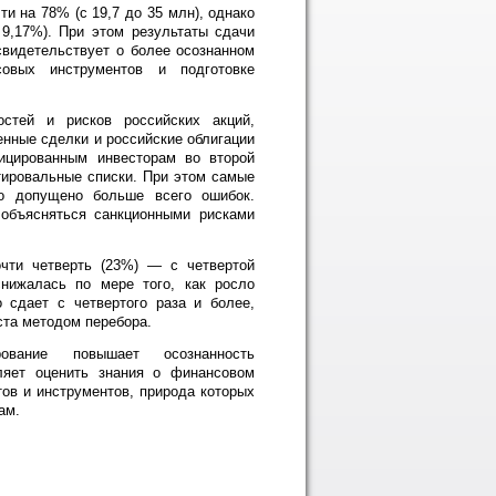
и на 78% (с 19,7 до 35 млн), однако
 9,17%). При этом результаты сдачи
свидетельствует о более осознанном
овых инструментов и подготовке
стей и рисков российских акций,
нные сделки и российские облигации
фицированным инвесторам во второй
тировальные списки. При этом самые
 допущено больше всего ошибок.
объясняться санкционными рисками
очти четверть (23%) — с четвертой
нижалась по мере того, как росло
 сдает с четвертого раза и более,
ста методом перебора.
рование повышает осознанность
ляет оценить знания о финансовом
тов и инструментов, природа которых
ам.