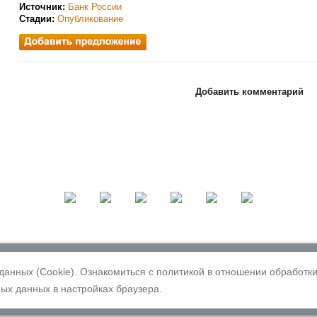
Источник:
Банк России
Стадии:
Опубликование
Добавить комментарий
НП РТС». Все права на информацию и аналитические материалы, размещенные на насто
оспроизведение, распространение и иное использование информации, размещенной на
данных (Cookie). Ознакомиться с политикой в отношении обработ
только с предварительного письменного согласия Ассоциации «НП РТС».
ых данных в настройках браузера.
Информация о владельце сайта
Политика обработки ПДн