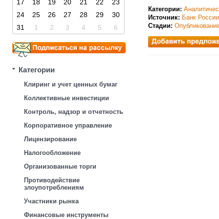
17
18
19
20
21
22
23
Категории:
Аналитичес
24
25
26
27
28
29
30
Источник:
Банк России
Стадии:
Опубликовани
31
1
2
3
4
5
6
Категории
Клиринг и учет ценных бумаг
Коллективные инвестиции
Контроль, надзор и отчетность
Корпоративное управление
Лицензирование
Налогообложение
Организованные торги
Противодействие
злоупотреблениям
Участники рынка
Финансовые инструменты