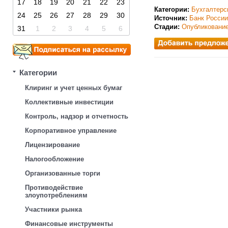
17
18
19
20
21
22
23
Категории:
Бухгалтерс
24
25
26
27
28
29
30
Источник:
Банк России
Стадии:
Опубликовани
31
1
2
3
4
5
6
Категории
Клиринг и учет ценных бумаг
Коллективные инвестиции
Контроль, надзор и отчетность
Корпоративное управление
Лицензирование
Налогообложение
Организованные торги
Противодействие
злоупотреблениям
Участники рынка
Финансовые инструменты