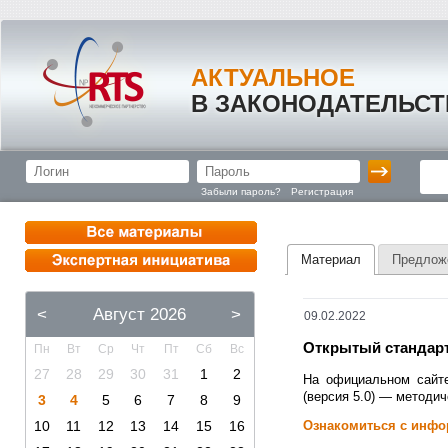
АКТУАЛЬНОЕ
В ЗАКОНОДАТЕЛЬСТ
Забыли пароль?
Регистрация
Материал
Предлож
<
Август 2026
>
09.02.2022
Открытый стандарт
Пн
Вт
Ср
Чт
Пт
Сб
Вс
27
28
29
30
31
1
2
На официальном сайте
(версия 5.0) — методи
3
4
5
6
7
8
9
10
11
12
13
14
15
16
Ознакомиться с инфо