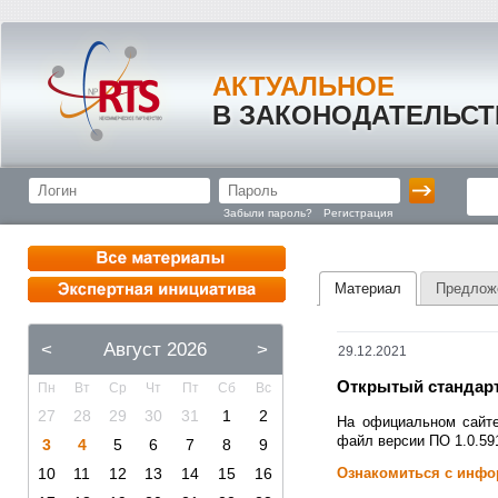
АКТУАЛЬНОЕ
В ЗАКОНОДАТЕЛЬСТ
Забыли пароль?
Регистрация
Материал
Предлож
<
Август 2026
>
29.12.2021
Открытый стандарт
Пн
Вт
Ср
Чт
Пт
Сб
Вс
27
28
29
30
31
1
2
На официальном сайте
файл версии ПО 1.0.591
3
4
5
6
7
8
9
10
11
12
13
14
15
16
Ознакомиться с инфо