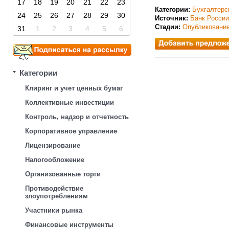
17
18
19
20
21
22
23
Категории:
Бухгалтерс
24
25
26
27
28
29
30
Источник:
Банк России
Стадии:
Опубликовани
31
1
2
3
4
5
6
Категории
Клиринг и учет ценных бумаг
Коллективные инвестиции
Контроль, надзор и отчетность
Корпоративное управление
Лицензирование
Налогообложение
Организованные торги
Противодействие
злоупотреблениям
Участники рынка
Финансовые инструменты