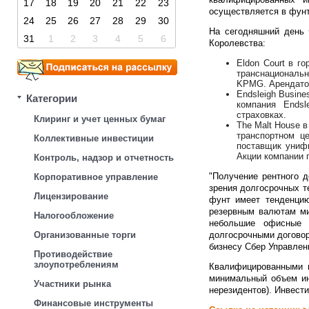
17
18
19
20
21
22
23
осуществляется в фунт
24
25
26
27
28
29
30
На сегодняшний день 
31
1
2
3
4
5
6
Королевства:
Eldon Court в г
транснациональны
KPMG. Арендатор 
Endsleigh Busine
Категории
компания Endsl
страховках.
Клиринг и учет ценных бумаг
The Malt House 
транспортном ц
Коллективные инвестиции
поставщик униф
Акции компании 
Контроль, надзор и отчетность
"Получение рентного 
Корпоративное управление
зрения долгосрочных т
Лицензирование
фунт имеет тенденцию
резервным валютам ми
Налогообложение
небольшие офисные 
Организованные торги
долгосрочными договор
бизнесу Сбер Управлен
Противодействие
злоупотреблениям
Квалифицированными и
минимальный объем ин
Участники рынка
нерезидентов). Инвести
Финансовые инструменты