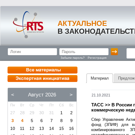
АКТУАЛЬНОЕ
В ЗАКОНОДАТЕЛЬСТ
Забыли пароль?
Регистрация
Материал
Предлож
<
Август 2026
>
21.10.2021
ТАСС >> В России
Пн
Вт
Ср
Чт
Пт
Сб
Вс
коммерческую нед
27
28
29
30
31
1
2
Сбер Управление Акти
3
4
5
6
7
8
9
фонд (ЗПИФ) для вл
10
11
12
13
14
15
16
комбинированного З
квалифицированных и