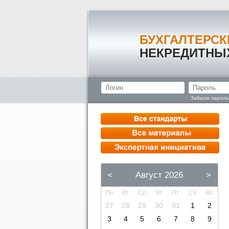
БУХГАЛТЕРСК
НЕКРЕДИТНЫ
Забыли пароль
<
Август 2026
>
Пн
Вт
Ср
Чт
Пт
Сб
Вс
27
28
29
30
31
1
2
3
4
5
6
7
8
9