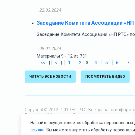
22.03.2024
Заседание Комитета Ассоциации «НП
Заседание Комитета Ассоциации «НП РТС» по 
09.01.2024
Материалы 9 - 12 из 731
<<
|
<
|
1
2
3
4
5
6
7
ЧИТАТЬ ВСЕ НОВОСТИ
ПОСМОТРЕТЬ ВИДЕО
Copyright © 2012 - 2019 НП РТС. Все права на инфор
Российской Федерации. Воспроизведение, распростран
предварительного письменного согласия НП РТС.
На сайте осуществляется обработка персональных 
ссылке
. Вы можете запретить обработку персональ
ИНФОРМАЦИЯ О ВЛАДЕЛЬЦЕ САЙТА
ПОЛИТИКА ОБРАБОТКИ ПДН