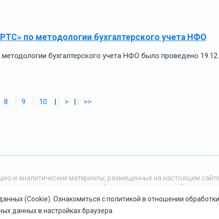
 РТС» по методологии бухгалтерского учета НФО
методологии бухгалтерского учета НФО было проведено 19.12
8
9
10
|
>
|
>>
мацию и аналитические материалы, размещенные на настоящем сайт
ение и иное использование информации, размещенной на настояще
данных (Cookie). Ознакомиться с политикой в отношении обработ
ных данных в настройках браузера.