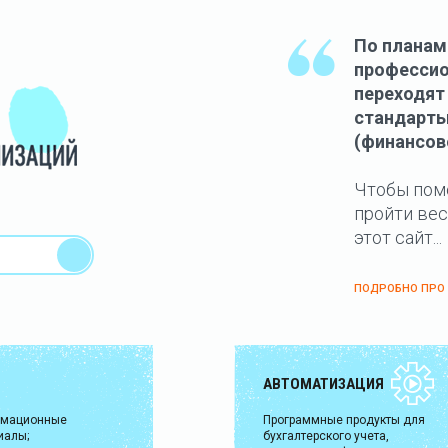
По планам 
профессио
переходят
стандарты
(финансов
Чтобы помо
пройти вес
этот сайт...
ПОДРОБНО ПРО
АВТОМАТИЗАЦИЯ
рмационные
Программные продукты для
иалы;
бухгалтерского учета,